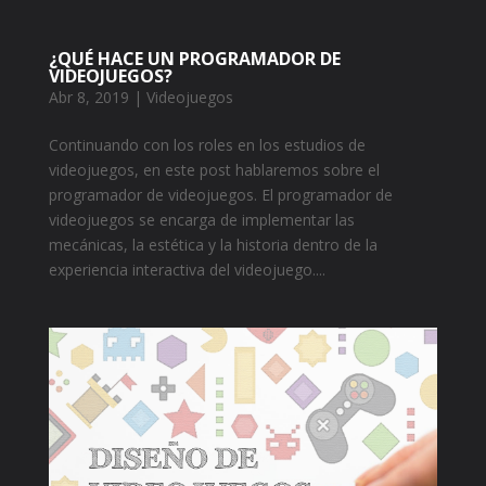
¿QUÉ HACE UN PROGRAMADOR DE
VIDEOJUEGOS?
Abr 8, 2019
|
Videojuegos
Continuando con los roles en los estudios de
videojuegos, en este post hablaremos sobre el
programador de videojuegos. El programador de
videojuegos se encarga de implementar las
mecánicas, la estética y la historia dentro de la
experiencia interactiva del videojuego....