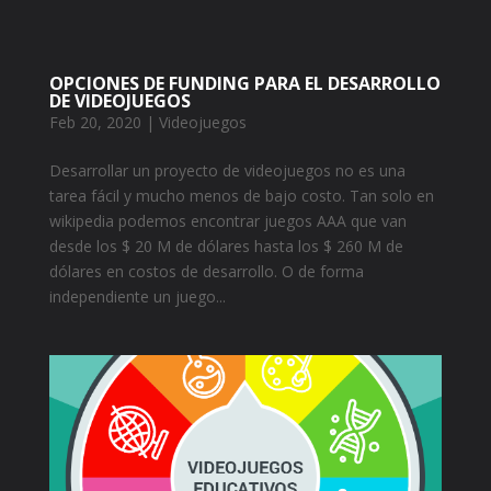
OPCIONES DE FUNDING PARA EL DESARROLLO
DE VIDEOJUEGOS
Feb 20, 2020
|
Videojuegos
Desarrollar un proyecto de videojuegos no es una
tarea fácil y mucho menos de bajo costo. Tan solo en
wikipedia podemos encontrar juegos AAA que van
desde los $ 20 M de dólares hasta los $ 260 M de
dólares en costos de desarrollo. O de forma
independiente un juego...