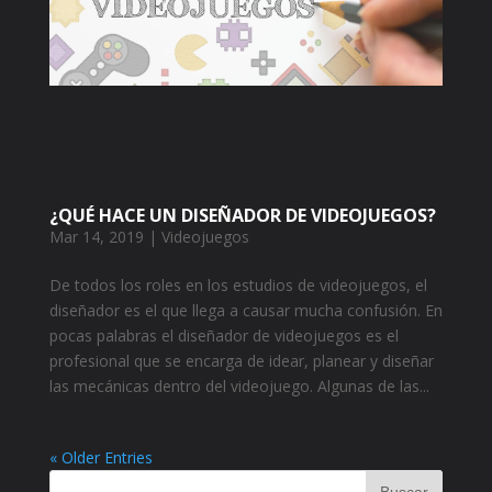
¿QUÉ HACE UN DISEÑADOR DE VIDEOJUEGOS?
Mar 14, 2019
|
Videojuegos
De todos los roles en los estudios de videojuegos, el
diseñador es el que llega a causar mucha confusión. En
pocas palabras el diseñador de videojuegos es el
profesional que se encarga de idear, planear y diseñar
las mecánicas dentro del videojuego. Algunas de las...
« Older Entries