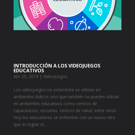
INTRODUCCIÓN A LOS VIDEOJUEGOS
EDUCATIVOS
Abr 25, 2019
|
Videojuegos
Los videojuegos no solamente se utilizan en
ambientes lúdicos sino que también se pueden utilizar
en ambientes educativos como centros de
capacitación, escuelas, centros de salud, entre otros.
Hoy los educadores se enfrentan con un nuevo reto
que es lograr el...