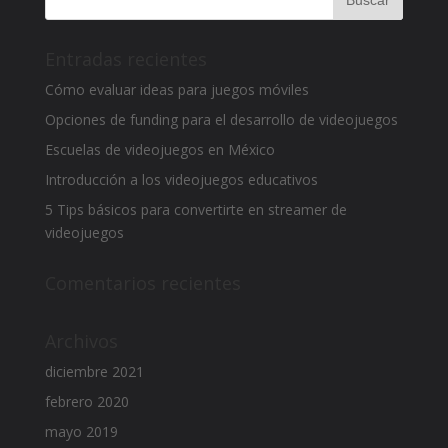
Entradas recientes
Cómo evaluar ideas para juegos móviles
Opciones de funding para el desarrollo de videojuegos
Escuelas de videojuegos en México
Introducción a los videojuegos educativos
5 Tips básicos para convertirte en streamer de
videojuegos
Comentarios recientes
Archivos
diciembre 2021
febrero 2020
mayo 2019