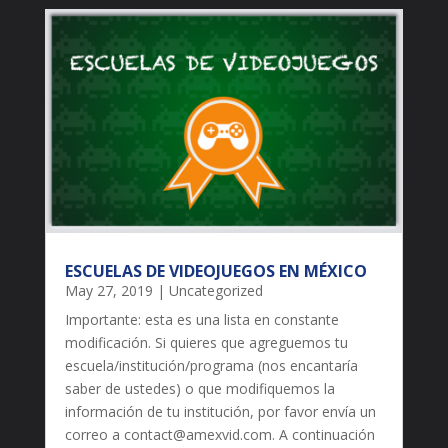
ESCUELAS DE VIDEOJUEGOS EN MÉXICO
May 27, 2019
|
Uncategorized
Importante: esta es una lista en constante
modificación. Si quieres que agreguemos tu
escuela/institución/programa (nos encantaría
saber de ustedes) o que modifiquemos la
información de tu institución, por favor envía un
correo a
contact@amexvid.com
. A continuación